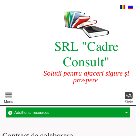
SRL "Cadre
Consult"
Soluții pentru afaceri sigure și
prospere.
Main menu
Menu
Style
Additional resources
Contract de colaborare