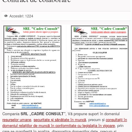
Accesări: 1224
Compania
, Vă propune suport în domeniul
SRL „CADRE CONSULT”
resurselor umane
,
securitate și sănătate în muncă
, precum și
consultații în
domeniul relațiilor de muncă în conformitate cu legislația în vigoare
, prin
care se manifestă în analiza, diagnostica domeniilor date, precum și