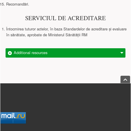
Recomandări.
SERVICIUL DE ACREDITARE
Întocmirea tuturor actelor, în baza Standardelor de acreditare și evaluare
în sănătate, aprobate de Ministerul Sănătății RM
Additional resources
Jump
Footer