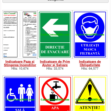
Indicatoare Paza și
Indicatoare de Prim
Indicatoare de
Stingerea Incendiilor
Ajutor și Salvare
Obligativitate
Hits: 10,674
Hits: 33,574
Hits: 64,577