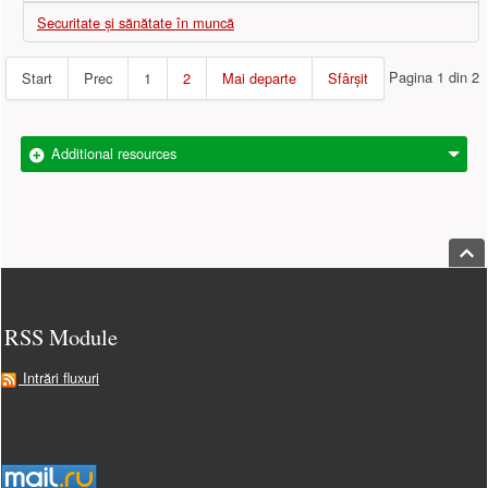
Securitate și sănătate în muncă
Pagina 1 din 2
Start
Prec
1
2
Mai departe
Sfârșit
Additional resources
Jump
Footer
RSS Module
Intrări fluxuri