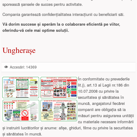
sporească șansele de succes pentru activitate.
Compania garantează confidențialitatea interacțiunii cu beneficiarii săi.
Vă dorim succese și sperăm la o colaborare eficientă pe viitor,
oferindu-vă cele mai optime soluții.
Ungherașe
Accesări: 14369
În conformitate cu prevederile
lit.j), art.13 al Legii nr.186 din
10.07.2008 cu privire la
securitatea și sănătatea în
muncă, angajatorul fiecărei
companii are obligația să ia
măsuri pentru asigurarea unității
cu materiale necesare informării
și instruirii lucrătorilor și anume: afișe, ghiduri, filme cu privire la securitatea
și sănătatea în muncă.