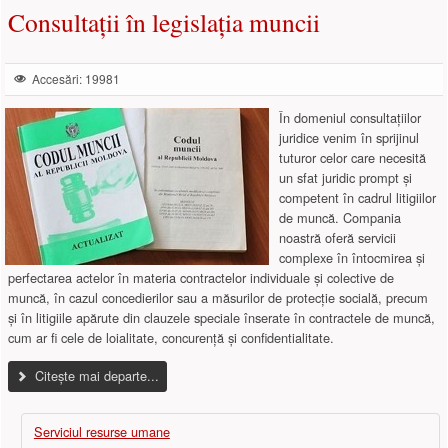
Consultații în legislația muncii
Accesări: 19981
În domeniul consultațiilor
juridice venim în sprijinul
tuturor celor care necesită
un sfat juridic prompt și
competent în cadrul litigiilor
de muncă. Compania
noastră oferă servicii
complexe în întocmirea și
perfectarea actelor în materia contractelor individuale și colective de
muncă, în cazul concedierilor sau a măsurilor de protecție socială, precum
și în litigiile apărute din clauzele speciale înserate în contractele de muncă,
cum ar fi cele de loialitate, concurență și confidentialitate.
Citește mai departe...
Serviciul resurse umane