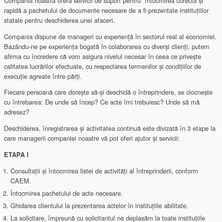
Compania noastră oferă servicii de suport pentru întocmirea corectă și
rapidă a pachetului de documente necesare de a fi prezentate instituțiilor
statale pentru deschiderea unei afaceri.
Compania dispune de manageri cu experiență în sectorul real al economiei.
Bazându-ne pe experiența bogată în colaborarea cu diverși clienți, putem
afirma cu încredere că vom asigura nivelul necesar în ceea ce privește
calitatea lucrărilor efectuate, cu respectarea termenilor și condițiilor de
execuție agreate între părți.
Fiecare persoană care dorește să-și deschidă o întreprindere, se ciocnește
cu întrebarea: De unde să încep? Ce acte îmi trebuiesc? Unde să mă
adresez?
Deschiderea, înregistrarea și activitatea continuă este divizată în 3 etape la
care managerii companiei noastre vă pot oferi ajutor și servicii:
ETAPA I
Consultații și întocmirea listei de activități al întreprinderii, conform
CAEM.
Întocmirea pachetului de acte necesare.
Ghidarea clientului la prezentarea actelor în instituțiile abilitate.
La solicitare, împreună cu solicitantul ne deplasăm la toate instituțiile