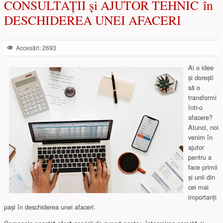
CONSULTAȚII și AJUTOR TEHNIC în
DESCHIDEREA UNEI AFACERI
Accesări: 2693
Ai o idee
și dorești
să o
transformi
într-o
afacere?
Atunci, noi
venim în
ajutor
pentru a
face primii
și unii din
cei mai
importanți
pași în deschiderea unei afaceri.