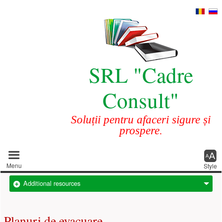
SRL "Cadre
Consult"
Soluții pentru afaceri sigure și
prospere.
Main menu
Menu
Style
Additional resources
Planuri de evacuare