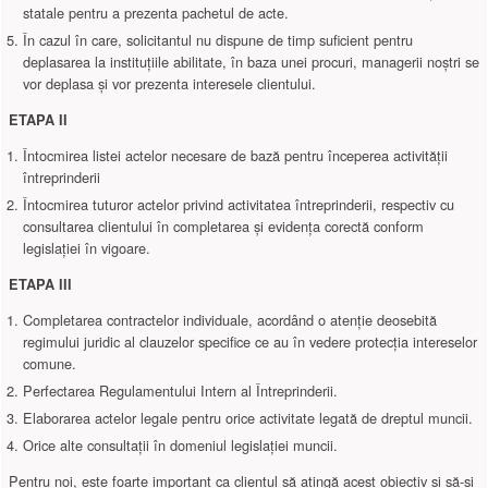
statale pentru a prezenta pachetul de acte.
În cazul în care, solicitantul nu dispune de timp suficient pentru
deplasarea la instituțiile abilitate, în baza unei procuri, managerii noștri se
vor deplasa și vor prezenta interesele clientului.
ETAPA II
Întocmirea listei actelor necesare de bază pentru începerea activității
întreprinderii
Întocmirea tuturor actelor privind activitatea întreprinderii, respectiv cu
consultarea clientului în completarea și evidența corectă conform
legislației în vigoare.
ETAPA III
Completarea contractelor individuale, acordând o atenție deosebită
regimului juridic al clauzelor specifice ce au în vedere protecția intereselor
comune.
Perfectarea Regulamentului Intern al Întreprinderii.
Elaborarea actelor legale pentru orice activitate legată de dreptul muncii.
Orice alte consultații în domeniul legislației muncii.
Pentru noi, este foarte important ca clientul să atingă acest obiectiv și să-și