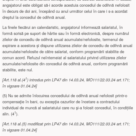
angajatorul este obligat să-i acorde acestuia concediul de odihnă nefolosit
în decurs de doi ani, începând cu anul următor celui în care i s-a acordat
dreptul la concediul de odihnă anual.
La finele fiecărui an calendaristic, angajatorul informează salariatul, în
formă scrisă pe suport de hârtie sau în formă electronică, despre numărul
zilelor de concediu de odihnă anual acumulate/nefolosite, termenul de
expirare a acestora și dispune utilizarea zilelor de concediu de odihnă anual
acumulate/nefolosite de către salariat, conform programării stabilite de
comun acord. Refuzul neîntemeiat al salariatului privind utilizarea zilelor
acumulate/nefolosite din concediul de odihnă anual, conform programării
stabilite, este nul.
1
[Art.118 al.(4
) introdus prin LP47 din 14.03.24, MO111/22.03.24 art.171;
în vigoare 01.04.24]
(5) Nu se admite înlocuirea concediului de odihnă anual nefolosit printr-o
compensaţie în bani, cu excepţia cazurilor de încetare a contractului
individual de muncă al salariatului care nu şi-a folosit concediul, în condițiile
1
alin. (4
).
[Art.118 al.(5) modificat prin LP47 din 14.03.24, MO111/22.03.24 art.171;
în vigoare 01.04.24]