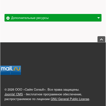
Дополнительные ресурсы
Пере
Нижний колонтитул
© 2026 ООО «Cadre Consult». Все права защищены.
Joomla! CMS
- бесплатное программное обеспечение,
распространяемое по лицензии
GNU General Public License
.