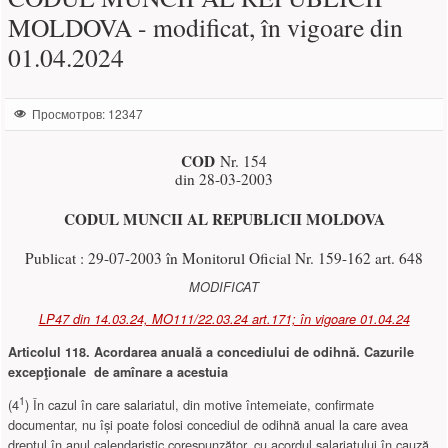
MOLDOVA - modificat, în vigoare din
01.04.2024
Просмотров: 12347
COD
Nr. 154
din 28-03-2003
CODUL MUNCII AL REPUBLICII MOLDOVA
Publicat : 29-07-2003 în Monitorul Oficial Nr. 159-162 art. 648
MODIFICAT
LP47 din 14.03.24, MO111/22.03.24 art.171; în vigoare 01.04.24
Articolul 118. Acordarea anuală a concediului de odihnă. Cazurile
excepţionale de amînare a acestuia
1
(4
) În cazul în care salariatul, din motive întemeiate, confirmate
documentar, nu își poate folosi concediul de odihnă anual la care avea
dreptul în anul calendaristic corespunzător, cu acordul salariatului în cauză,