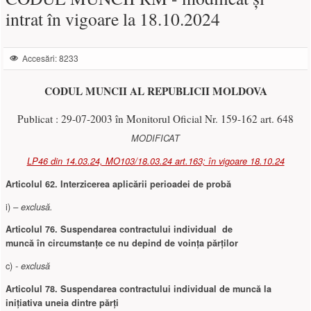
intrat în vigoare la 18.10.2024
Accesări: 8233
CODUL MUNCII AL REPUBLICII MOLDOVA
Publicat : 29-07-2003 în Monitorul Oficial Nr. 159-162 art. 648
MODIFICAT
LP46 din 14.03.24, MO103/18.03.24 art.163; în vigoare 18.10.24
Articolul 62. Interzicerea aplicării perioadei de probă
i)
– exclusă.
Articolul 76.
Suspendarea contractului individual de
muncă în circumstanţe ce nu depind de voinţa părţilor
c)
- exclusă
Articolul 78.
Suspendarea contractului individual de muncă la
iniţiativa uneia dintre părţi