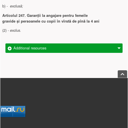
b)
- exclusă;
Articolul 247.
Garanţii la angajare pentru femeile
gravide
şi persoanele cu copii în vîrstă de pînă la 4 ani
(2)
- exclus.
Additional resources
Jump
Footer