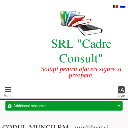
SRL "Cadre
Consult"
Soluții pentru afaceri sigure și
prospere.
Main menu
Menu
Style
Additional resources
CODUL MUNCII RM - modificat și